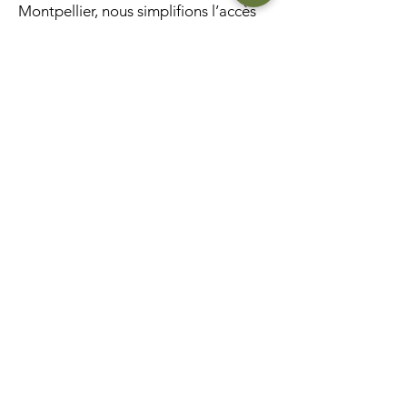
Montpellier, nous simplifions l’accès
au vélo électrique pour une ville plus
verte et plus fluide.
Je veux en savoir plus
villes disponibles
FAQ
Blog
Conditions générales de location
Email:contact@bike2m.com
Tel: +
33 7 88 42 99 45