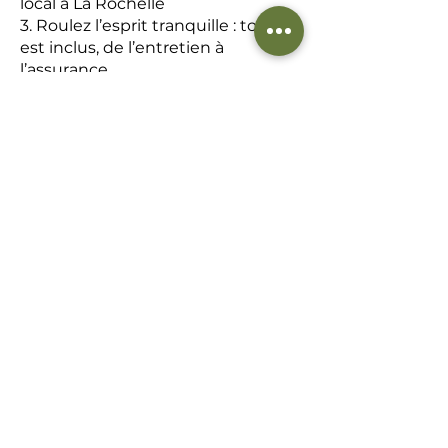
local à La Rochelle
3. Roulez l’esprit tranquille : tout
est inclus, de l’entretien à
l’assurance.
Bike2Ride, votre partenaire
mobilité à La Rochelle
Avec déjà des centaines
d’utilisateurs en France, Bike2Ride
accompagne particuliers et
entreprises dans leur transition
vers une mobilité durable. La
Rochelle est une ville idéale pour
adopter le vélo électrique grâce à
ses aménagements et initiatives.
Faire le choix Bike2Ride, c’est
profiter d’un service complet :
- Un vélo électrique premium
adapté à vos trajets quotidiens.